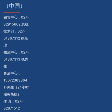
（中国）
销售中心：
027-
82915602 总机
技术部：
027-
61867312 徐经
理
物流中心：
027-
61867313 钱先
生
售后中心：
15072363364
舒先生（24小时
服务热线）
传 真：027-
82871512